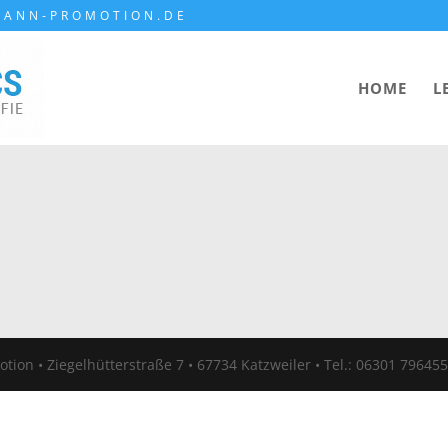
MANN-PROMOTION.DE
HOME
L
tion • Ziegelhütterstraße 7 • 67734 Katzweiler • Tel.: 06301 79645