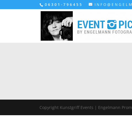
06301-796455
INFO@ENGEL
Copyright Kunstgriff Events | Engelmann Promo