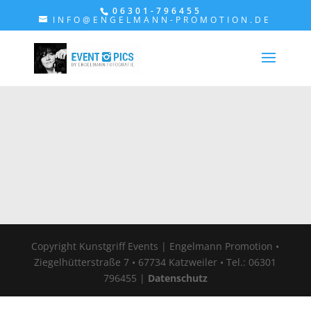
06301-796455
INFO@ENGELMANN-PROMOTION.DE
Copyright Kunstgriff Events | Engelmann Promotion •
Ziegelhütterstraße 7 • 67734 Katzweiler • Tel.: 06301
796455 |
Datenschutz